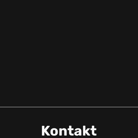
Kontakt