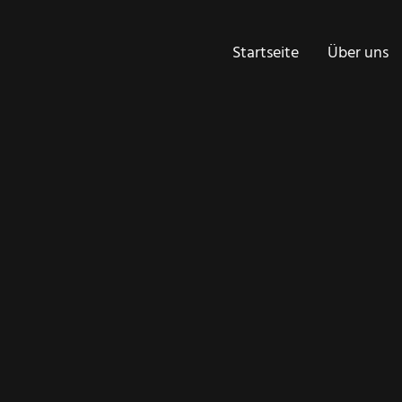
Startseite
Über uns