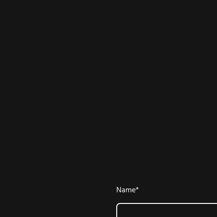
Name
*